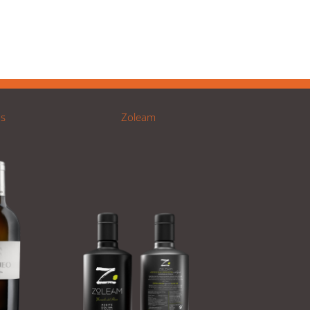
os
Zoleam