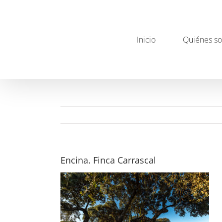
Saltar
al
contenido
Inicio
Quiénes s
Encina. Finca Carrascal